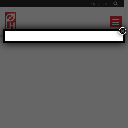
EN
CN
×