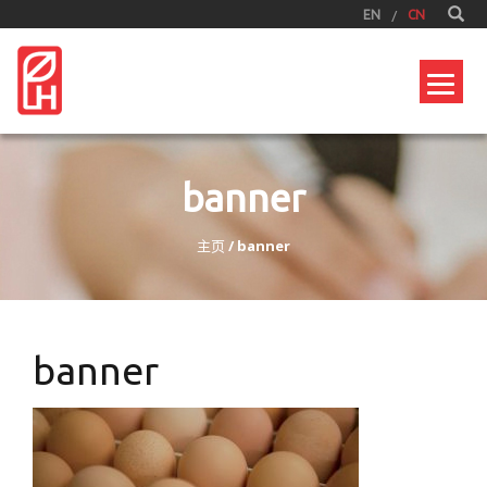
EN
CN
banner
主页
/
banner
banner