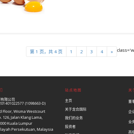
class='w
第 1 页，共 4 页
1
2
3
4
»
们
站点地图
关
際有限公司
主页
董
01401022577 (1098663-D)
关于龙合国际
d Floor, Wisma Westcourt
企
. 126, Jalan Klang Lama,
我们的业务
业
000 Kuala Lumpur
投资者
layah Persekutuan, Malaysia
高