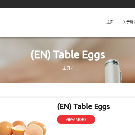
主页
关于龍
(EN) Table Eggs
主页
/
(EN) Table Eggs
VIEW MORE