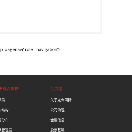
p-pagenavi' role='navigation'>
于龍合國際
投资者
事局
关于龙合国际
业结构
公司治理
务分布
金融信息
级管理层
股票基础