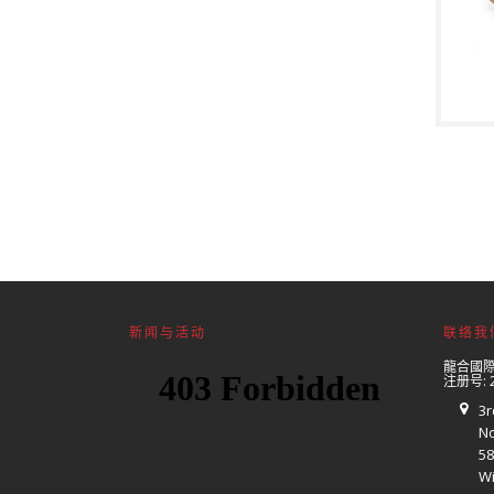
新闻与活动
联络我
龍合國
注册号: 2
3r
No
58
Wi